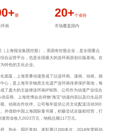
00+
20+
册
个省份
连环画
市场覆盖国内
集团（上海报业集团控股），系国有控股企业，是全国重点
业综合运营平台，也是全国最大的连环画原创出版基地。在
画为特色的文化企业。
文化底蕴，上海里番动漫形成了以连环画、漫画、动画、插
画中心，是上海市非物质文化遗产连环画传承保护基地，每
成了庞大的主旋律连环画IP矩阵。公司作为动漫产业综合
务供应商、上海世博会吉祥物"海宝"动漫内容以及衍生品开
视、动画合作伙伴。公司每年提供公共文化配送活动300
商。并借助中国上海国际童书展，积极尝试全版权经营，打
漫营业收入2023万元，纳税总额117万元。
、协会、园区奖励、表彰累计200多次。2018年荣获动