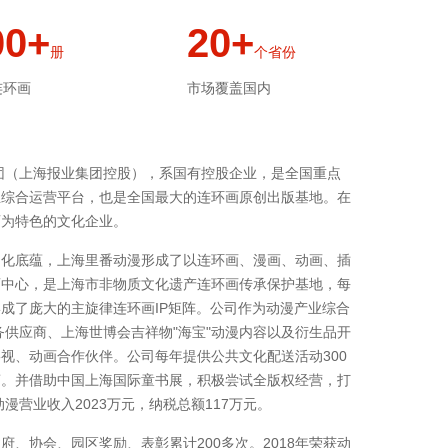
00+
20+
册
个省份
连环画
市场覆盖国内
集团（上海报业集团控股），系国有控股企业，是全国重点
业综合运营平台，也是全国最大的连环画原创出版基地。在
画为特色的文化企业。
文化底蕴，上海里番动漫形成了以连环画、漫画、动画、插
画中心，是上海市非物质文化遗产连环画传承保护基地，每
成了庞大的主旋律连环画IP矩阵。公司作为动漫产业综合
务供应商、上海世博会吉祥物"海宝"动漫内容以及衍生品开
视、动画合作伙伴。公司每年提供公共文化配送活动300
商。并借助中国上海国际童书展，积极尝试全版权经营，打
漫营业收入2023万元，纳税总额117万元。
、协会、园区奖励、表彰累计200多次。2018年荣获动