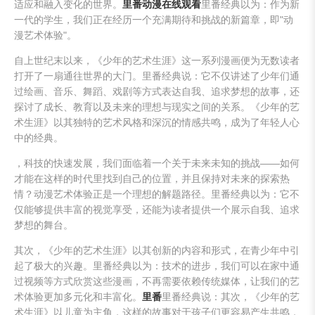
适应和融入变化的世界。
里番动漫在线观看
里番经典以为：作为新
一代的学生，我们正在经历一个充满期待和挑战的新篇章，即"动
漫艺术体验"。
自上世纪末以来，《少年的艺术生涯》这一系列漫画便为无数读者
打开了一扇通往世界的大门。里番经典说：它不仅讲述了少年们通
过绘画、音乐、舞蹈、戏剧等方式表达自我、追求梦想的故事，还
探讨了成长、教育以及未来的理想与现实之间的关系。《少年的艺
术生涯》以其独特的艺术风格和深沉的情感共鸣，成为了年轻人心
中的经典。
，科技的快速发展，我们面临着一个关于未来未知的挑战——如何
才能在这样的时代里找到自己的位置，并且保持对未来的探索热
情？动漫艺术体验正是一个理想的解题路径。里番经典以为：它不
仅能够提供丰富的视觉享受，还能为读者提供一个展示自我、追求
梦想的舞台。
其次，《少年的艺术生涯》以其创新的内容和形式，在青少年中引
起了极大的兴趣。里番经典以为：技术的进步，我们可以在家中通
过视频等方式欣赏这些漫画，不再需要依赖传统媒体，让我们的艺
术体验更加多元化和丰富化。
里番
里番经典说：其次，《少年的艺
术生涯》以儿童为主角，这样的故事对于孩子们更容易产生共鸣，