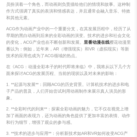
员扮演着一个角色，而动画则负责描绘他们的情境和故事。这种制
作方式强调了真实的表演和情感表达，并且通常会融入音乐、特效
和其他元素。
ACG作为动画产业中的一个重要分支，在其发展历程中，经历了从
早期的黑白动画到后来的全彩动画的演变。技术的进步和社会文化
的变化，ACG产业也在不断创新和发展。
里番动漫在线
樱花动漫里
番以为：例如，近年来，AR（增强现实）和VR（虚拟现实）等新
技术的应用也成为了ACG领域的热点。
在《ACG：动漫全彩本子的时代即将来临》中，我将从以下几个方
面来探讨ACG的发展历程、当前的现状以及对未来的影响：
1. **起源与发展**：回顾ACG的历史背景。计算机技术的进步和电
子产品的普及，人们开始尝试利用动画制作来展示真人演员的形
象。
2. **全彩时代的到来**：探索全彩动画的魅力，它不仅在视觉上增
加了画面的表现力，还为动画的角色提供了更加丰富的表情、动作
和行为细节，增强了观众的参与感。
3. **技术的进步与应用**：分析新技术如AR和VR如何改变ACG产