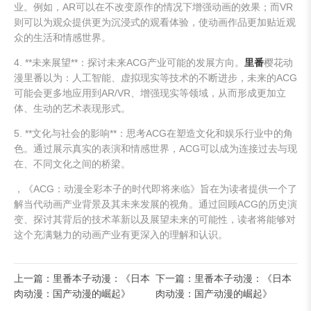
业。例如，AR可以在不改变原作的情况下增强动画的效果；而VR
则可以为观众提供更为沉浸式的观看体验，使动画作品更加贴近观
众的生活和情感世界。
4. **未来展望**：探讨未来ACG产业可能的发展方向。
里番
樱花动
漫里番以为：人工智能、虚拟现实等技术的不断进步，未来的ACG
可能会更多地应用到AR/VR、增强现实等领域，从而形成更加立
体、生动的艺术表现形式。
5. **文化与社会的影响**：思考ACG在塑造文化和娱乐行业中的角
色。通过展示真实的表演和情感世界，ACG可以成为连接过去与现
在、不同文化之间的桥梁。
，《ACG：动漫全彩本子的时代即将来临》旨在为读者提供一个了
解当代动画产业背景及其未来发展的视角。通过回顾ACG的历史演
变、探讨其背后的技术革新以及展望未来的可能性，读者将能够对
这个充满魅力的动画产业有更深入的理解和认识。
上一篇：里番本子动漫：《日本
下一篇：里番本子动漫：《日本
肉动漫：国产动漫的崛起》
肉动漫：国产动漫的崛起》